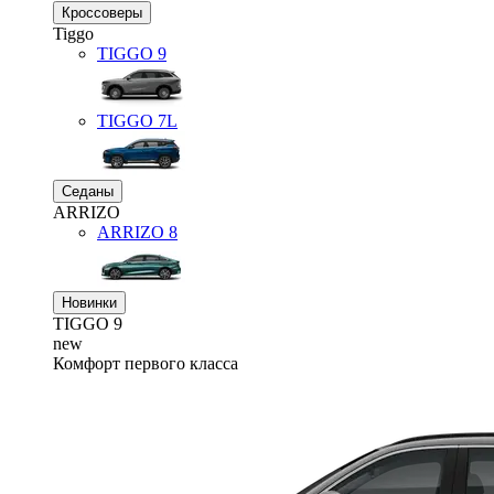
Кроссоверы
Tiggo
TIGGO
9
TIGGO
7L
Седаны
ARRIZO
ARRIZO 8
Новинки
TIGGO
9
new
Комфорт первого класса