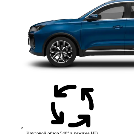
Круговой обзор 540° в режиме HD