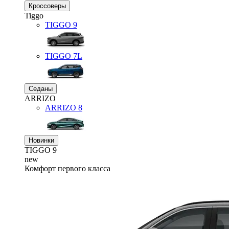
Кроссоверы
Tiggo
TIGGO
9
TIGGO
7L
Седаны
ARRIZO
ARRIZO 8
Новинки
TIGGO
9
new
Комфорт первого класса