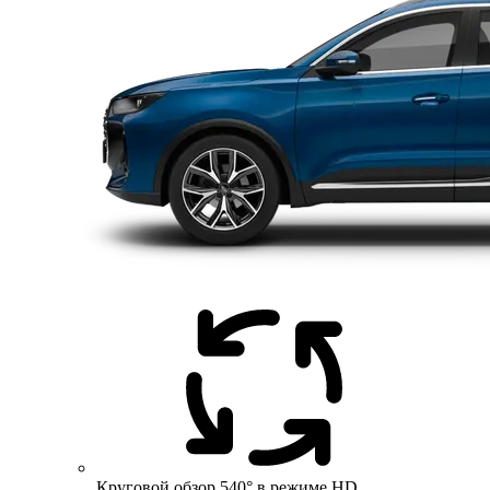
Круговой обзор 540° в режиме HD