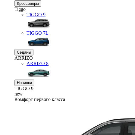
Кроссоверы
Tiggo
TIGGO
9
TIGGO
7L
Седаны
ARRIZO
ARRIZO 8
Новинки
TIGGO
9
new
Комфорт первого класса