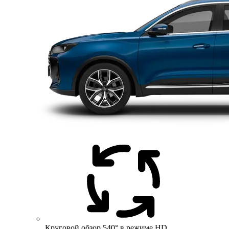
Круговой обзор 540° в режиме HD