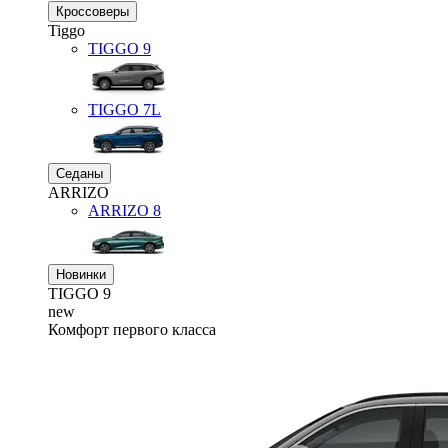
Кроссоверы
Tiggo
TIGGO
9
TIGGO
7L
Седаны
ARRIZO
ARRIZO 8
Новинки
TIGGO
9
new
Комфорт первого класса