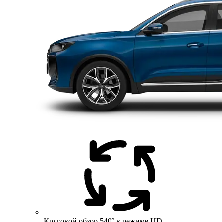
Круговой обзор 540° в режиме HD