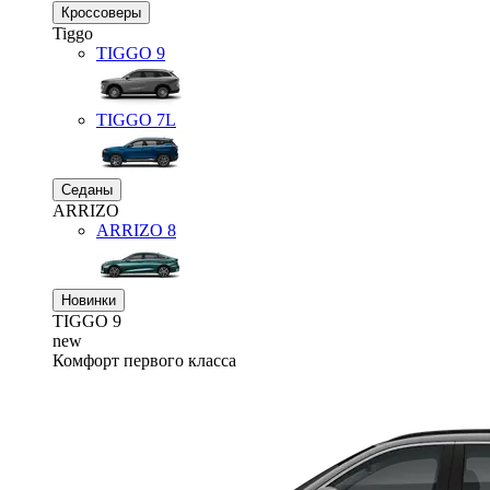
Кроссоверы
Tiggo
TIGGO
9
TIGGO
7L
Седаны
ARRIZO
ARRIZO 8
Новинки
TIGGO
9
new
Комфорт первого класса