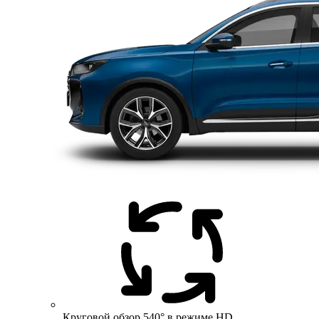
Круговой обзор 540° в режиме HD