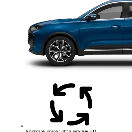
Круговой обзор 540° в режиме HD