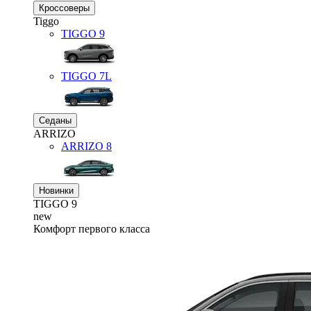
Кроссоверы
Tiggo
TIGGO
9
TIGGO
7L
Седаны
ARRIZO
ARRIZO 8
Новинки
TIGGO
9
new
Комфорт первого класса