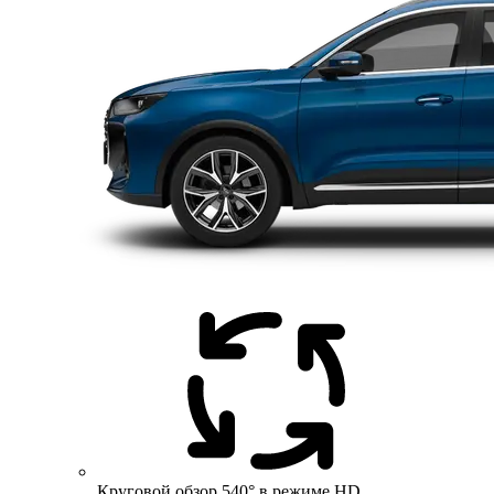
Круговой обзор 540° в режиме HD