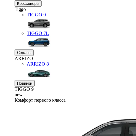
Кроссоверы
Tiggo
TIGGO
9
TIGGO
7L
Седаны
ARRIZO
ARRIZO 8
Новинки
TIGGO
9
new
Комфорт первого класса