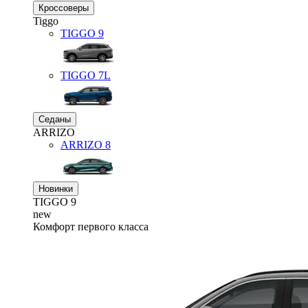
Кроссоверы
Tiggo
TIGGO
9
TIGGO
7L
Седаны
ARRIZO
ARRIZO 8
Новинки
TIGGO
9
new
Комфорт первого класса