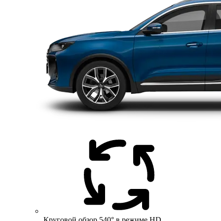
Круговой обзор 540° в режиме HD