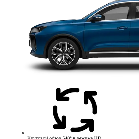
Круговой обзор 540° в режиме HD