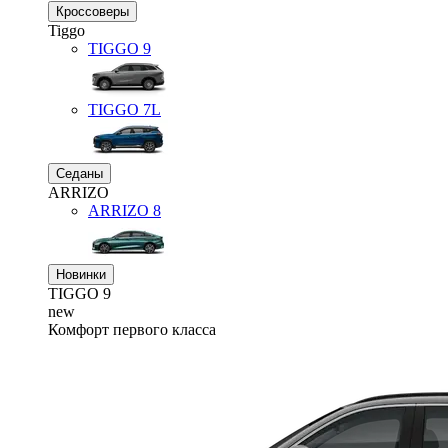
Кроссоверы
Tiggo
TIGGO
9
TIGGO
7L
Седаны
ARRIZO
ARRIZO 8
Новинки
TIGGO
9
new
Комфорт первого класса