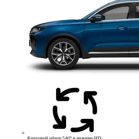
Круговой обзор 540° в режиме HD