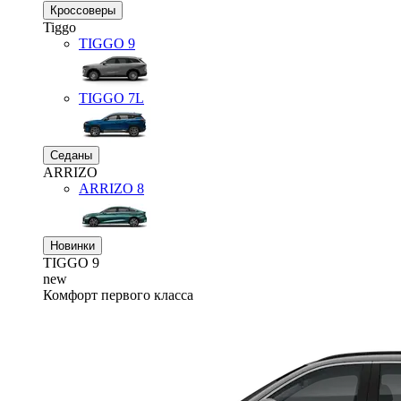
Кроссоверы
Tiggo
TIGGO
9
TIGGO
7L
Седаны
ARRIZO
ARRIZO 8
Новинки
TIGGO
9
new
Комфорт первого класса