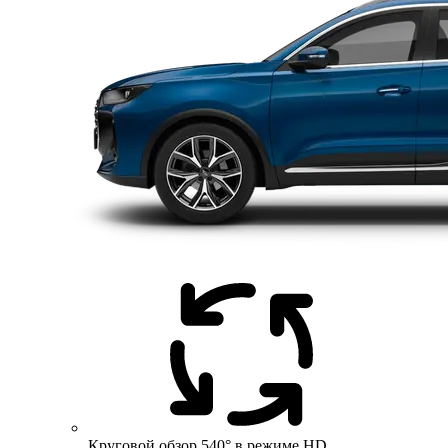
Круговой обзор 540° в режиме HD