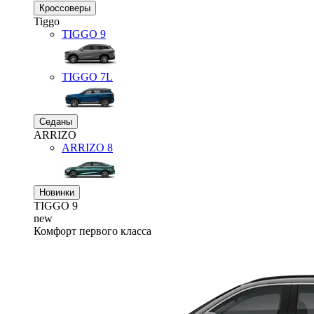
Кроссоверы
Tiggo
TIGGO
9
TIGGO
7L
Седаны
ARRIZO
ARRIZO 8
Новинки
TIGGO
9
new
Комфорт первого класса