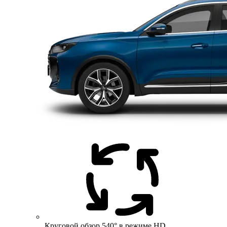
Круговой обзор 540° в режиме HD