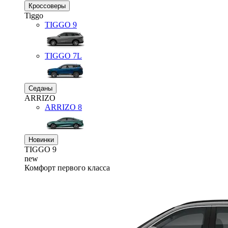
Кроссоверы
Tiggo
TIGGO
9
TIGGO
7L
Седаны
ARRIZO
ARRIZO 8
Новинки
TIGGO
9
new
Комфорт первого класса