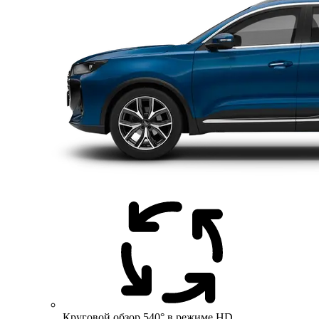
Круговой обзор 540° в режиме HD