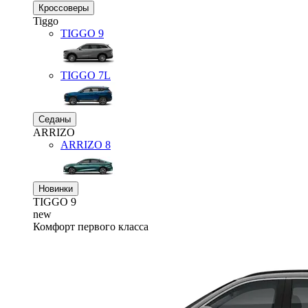
Кроссоверы
Tiggo
TIGGO
9
TIGGO
7L
Седаны
ARRIZO
ARRIZO 8
Новинки
TIGGO
9
new
Комфорт первого класса