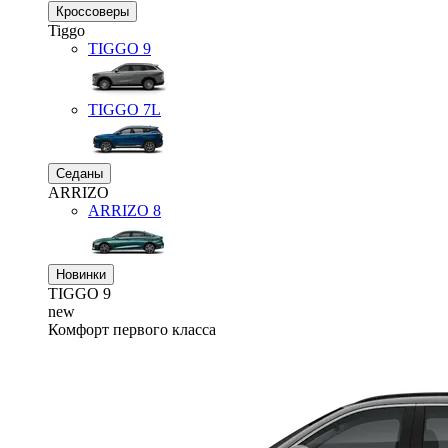
Кроссоверы
Tiggo
TIGGO
9
TIGGO
7L
Седаны
ARRIZO
ARRIZO 8
Новинки
TIGGO
9
new
Комфорт первого класса