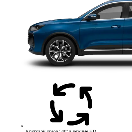
Круговой обзор 540° в режиме HD