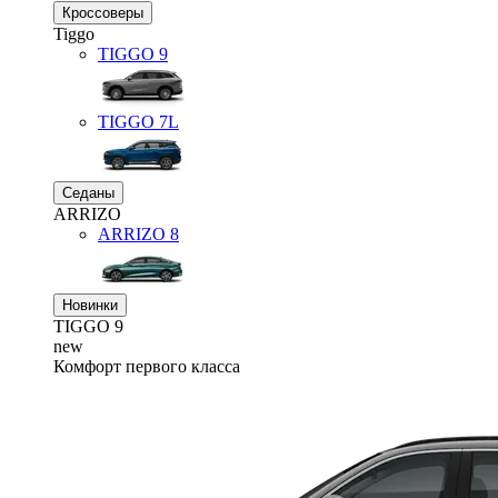
Кроссоверы
Tiggo
TIGGO
9
TIGGO
7L
Седаны
ARRIZO
ARRIZO 8
Новинки
TIGGO
9
new
Комфорт первого класса