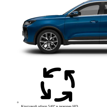
Круговой обзор 540° в режиме HD