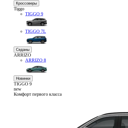
Кроссоверы
Tiggo
TIGGO
9
TIGGO
7L
Седаны
ARRIZO
ARRIZO 8
Новинки
TIGGO
9
new
Комфорт первого класса