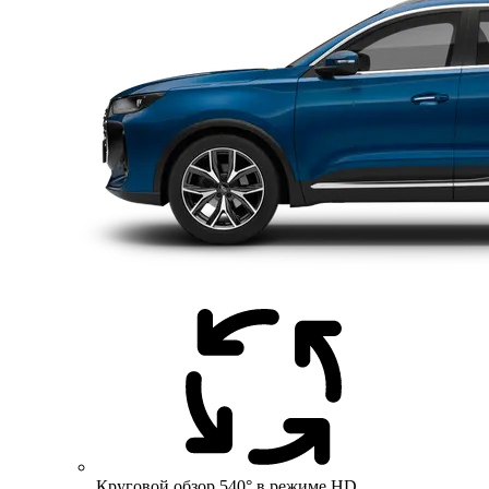
Круговой обзор 540° в режиме HD