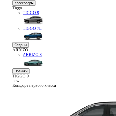
Кроссоверы
Tiggo
TIGGO
9
TIGGO
7L
Седаны
ARRIZO
ARRIZO 8
Новинки
TIGGO
9
new
Комфорт первого класса