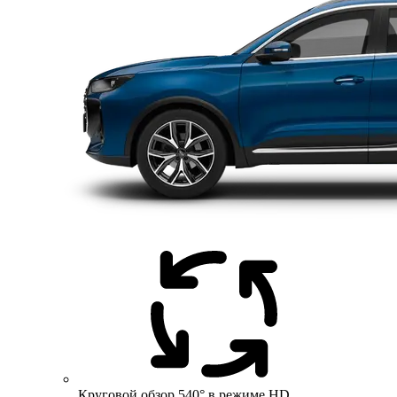
Круговой обзор 540° в режиме HD