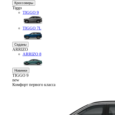
Кроссоверы
Tiggo
TIGGO
9
TIGGO
7L
Седаны
ARRIZO
ARRIZO 8
Новинки
TIGGO
9
new
Комфорт первого класса