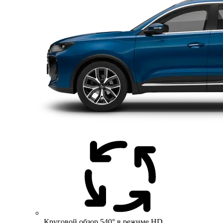
Круговой обзор 540° в режиме HD