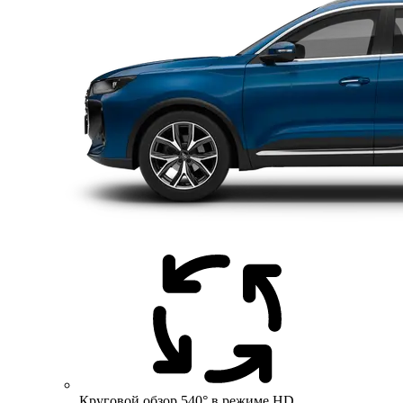
Круговой обзор 540° в режиме HD