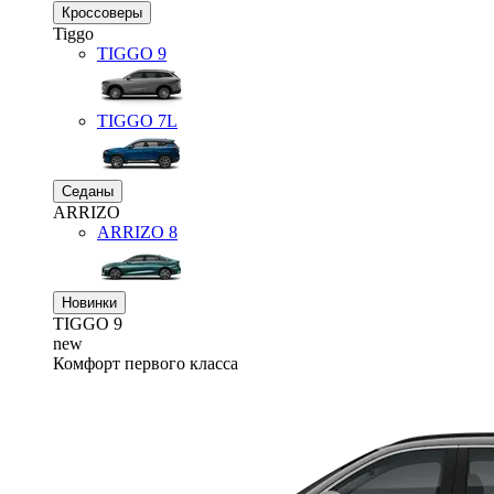
Кроссоверы
Tiggo
TIGGO
9
TIGGO
7L
Седаны
ARRIZO
ARRIZO 8
Новинки
TIGGO
9
new
Комфорт первого класса