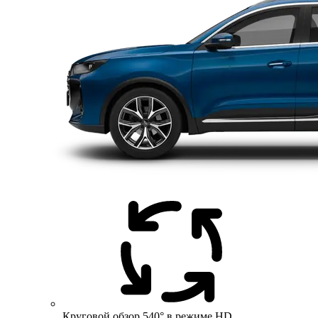
Круговой обзор 540° в режиме HD