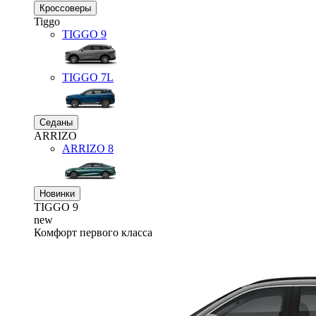
Кроссоверы
Tiggo
TIGGO
9
TIGGO
7L
Седаны
ARRIZO
ARRIZO 8
Новинки
TIGGO
9
new
Комфорт первого класса