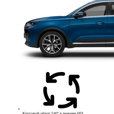
Круговой обзор 540° в режиме HD