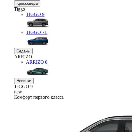
Кроссоверы
Tiggo
TIGGO
9
TIGGO
7L
Седаны
ARRIZO
ARRIZO 8
Новинки
TIGGO
9
new
Комфорт первого класса