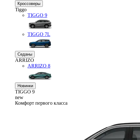
Кроссоверы
Tiggo
TIGGO
9
TIGGO
7L
Седаны
ARRIZO
ARRIZO 8
Новинки
TIGGO
9
new
Комфорт первого класса