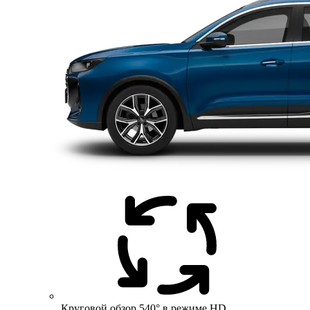
Круговой обзор 540° в режиме HD