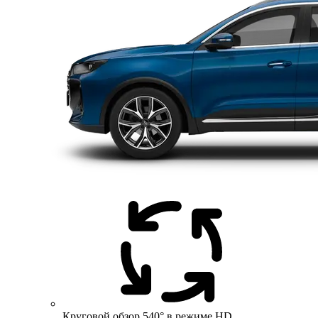
Круговой обзор 540° в режиме HD