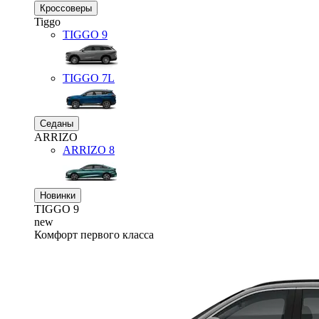
Кроссоверы
Tiggo
TIGGO
9
TIGGO
7L
Седаны
ARRIZO
ARRIZO 8
Новинки
TIGGO
9
new
Комфорт первого класса