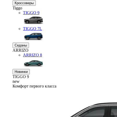
Кроссоверы
Tiggo
TIGGO
9
TIGGO
7L
Седаны
ARRIZO
ARRIZO 8
Новинки
TIGGO
9
new
Комфорт первого класса