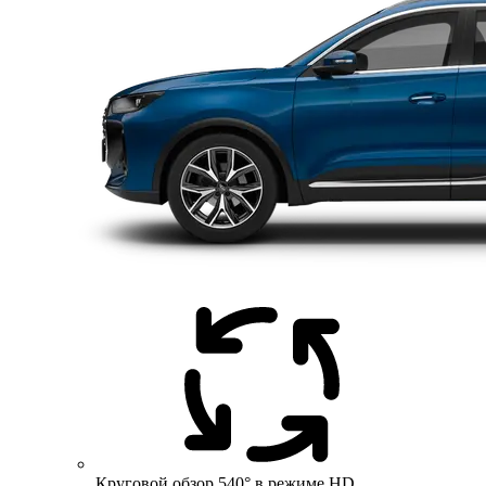
Круговой обзор 540° в режиме HD