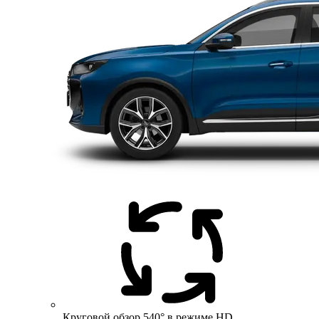
Круговой обзор 540° в режиме HD