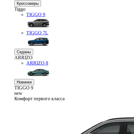
Кроссоверы
Tiggo
TIGGO
9
TIGGO
7L
Седаны
ARRIZO
ARRIZO 8
Новинки
TIGGO
9
new
Комфорт первого класса