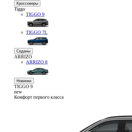
Кроссоверы
Tiggo
TIGGO
9
TIGGO
7L
Седаны
ARRIZO
ARRIZO 8
Новинки
TIGGO
9
new
Комфорт первого класса