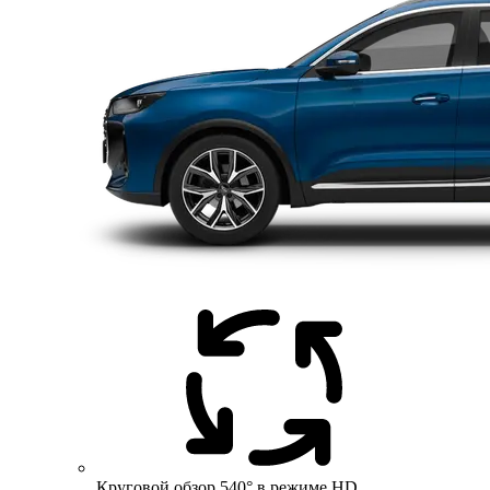
Круговой обзор 540° в режиме HD