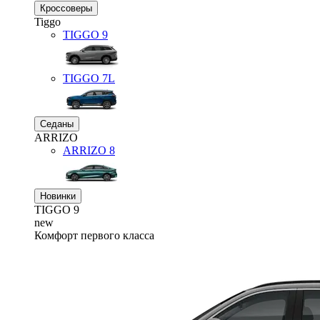
Кроссоверы
Tiggo
TIGGO
9
TIGGO
7L
Седаны
ARRIZO
ARRIZO 8
Новинки
TIGGO
9
new
Комфорт первого класса