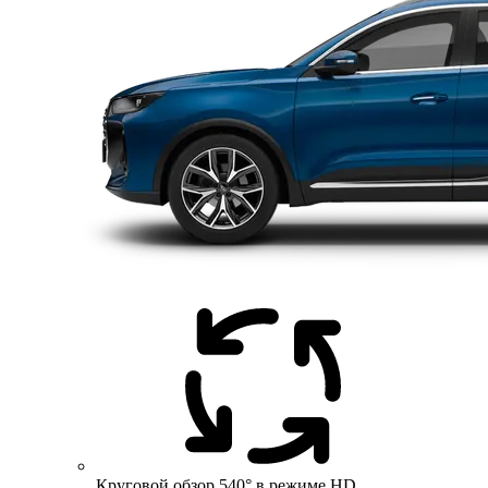
Круговой обзор 540° в режиме HD