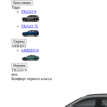
Кроссоверы
Tiggo
TIGGO
9
TIGGO
7L
Седаны
ARRIZO
ARRIZO 8
Новинки
TIGGO
9
new
Комфорт первого класса