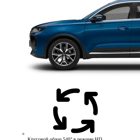
Круговой обзор 540° в режиме HD