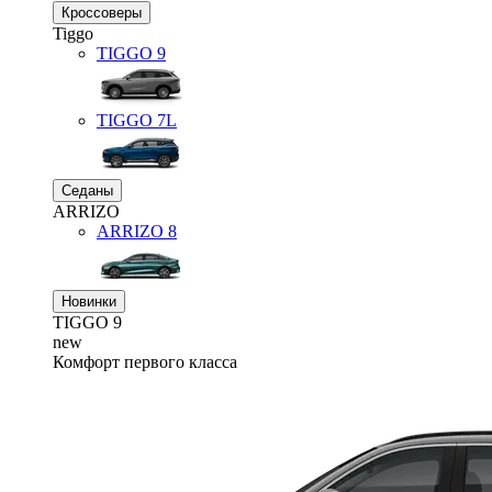
Кроссоверы
Tiggo
TIGGO
9
TIGGO
7L
Седаны
ARRIZO
ARRIZO 8
Новинки
TIGGO
9
new
Комфорт первого класса