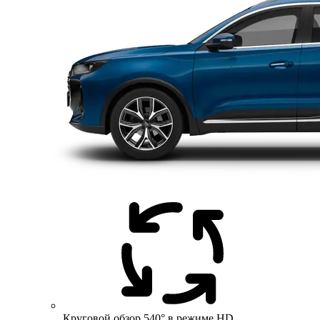
Круговой обзор 540° в режиме HD