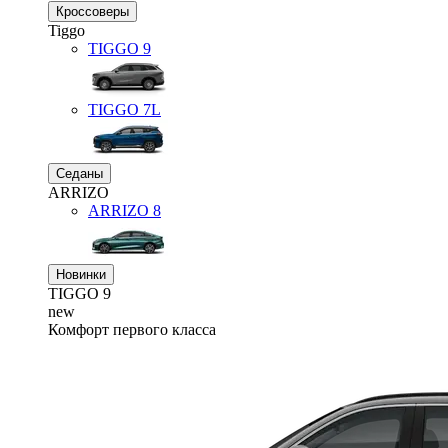
Кроссоверы
Tiggo
TIGGO
9
TIGGO
7L
Седаны
ARRIZO
ARRIZO 8
Новинки
TIGGO
9
new
Комфорт первого класса