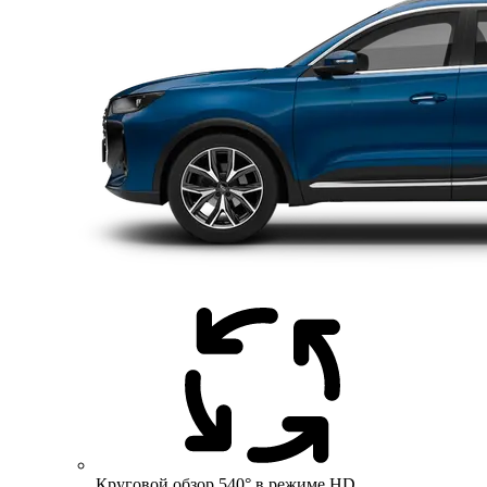
Круговой обзор 540° в режиме HD