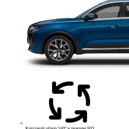
Круговой обзор 540° в режиме HD