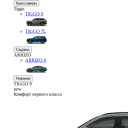
Кроссоверы
Tiggo
TIGGO
9
TIGGO
7L
Седаны
ARRIZO
ARRIZO 8
Новинки
TIGGO
9
new
Комфорт первого класса