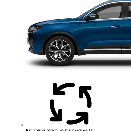
Круговой обзор 540° в режиме HD