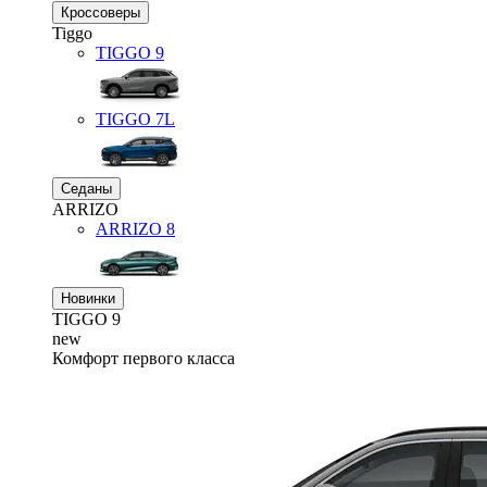
Кроссоверы
Tiggo
TIGGO
9
TIGGO
7L
Седаны
ARRIZO
ARRIZO 8
Новинки
TIGGO
9
new
Комфорт первого класса